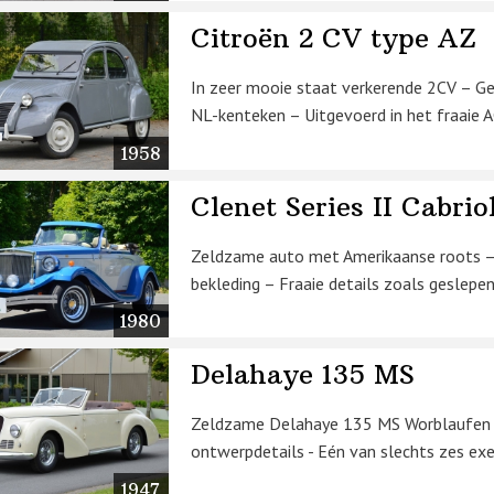
Citroën 2 CV type AZ
In zeer mooie staat verkerende 2CV – Ge
NL-kenteken – Uitgevoerd in het fraaie A
1958
Clenet Series II Cabrio
Zeldzame auto met Amerikaanse roots –
bekleding – Fraaie details zoals geslepen
1980
Delahaye 135 MS
Zeldzame Delahaye 135 MS Worblaufen cab
ontwerpdetails - Eén van slechts zes ex
1947