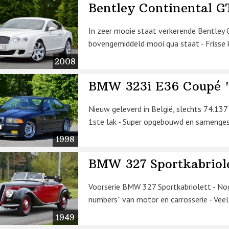
Bentley Continental G
In zeer mooie staat verkerende Bentley C
bovengemiddeld mooi qua staat - Frisse k
2008
BMW 323i E36 Coupé "
Nieuw geleverd in België, slechts 74.1
1ste lak - Super opgebouwd en samenge
1998
BMW 327 Sportkabriol
Voorserie BMW 327 Sportkabriolett - N
numbers” van motor en carrosserie - Vee
1949