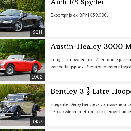
Audi R8 Spyder
Exportprijs ex-BPM €59.900,-
2011
Austin-Healey 3000 M
Long term ownership - Zeer mooie passing
versnellingspook - Securon meerpuntsgorde
1962
Bentley 3 ½ Litre Hoop
Elegante Derby Bentley - Carrosserie, int
- Spaakwielen met rondom nieuwe banden -
1937