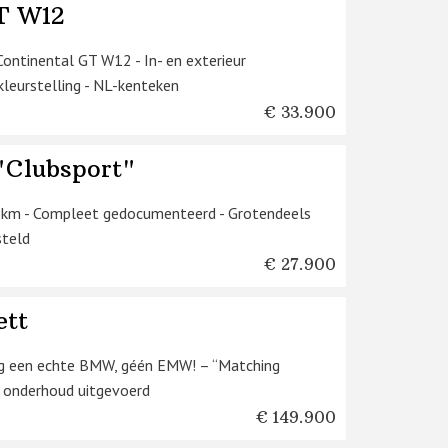
T W12
ontinental GT W12 - In- en exterieur
leurstelling - NL-kenteken
€ 33.900
Clubsport"
37 km - Compleet gedocumenteerd - Grotendeels
steld
€ 27.900
ett
og een echte BMW, géén EMW! – “Matching
l onderhoud uitgevoerd
€ 149.900