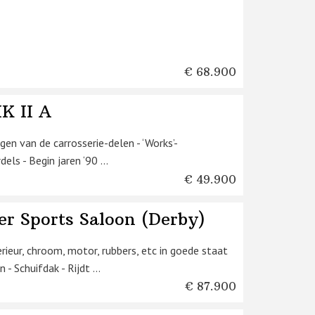
€ 68.900
K II A
en van de carrosserie-delen - ‘Works’-
ls - Begin jaren ‘90 ...
€ 49.900
er Sports Saloon (Derby)
erieur, chroom, motor, rubbers, etc in goede staat
 Schuifdak - Rijdt ...
€ 87.900