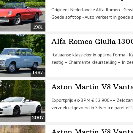
Origineel Nederlandse Alfa Romeo - Gew
Goede softtop - Auto verkeert in goede 
1981
Alfa Romeo Giulia 130
Italiaanse klassieker in optima forma - K
zestig – Charmante kleurstelling – In zee
1967
Aston Martin V8 Vant
Exportprijs ex-BPM € 52.900,- – Zeldza
verzoek uitgevoerd in Silver Ice parel eff
2007
Aston Martin V8 Vanta