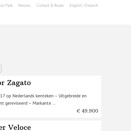
sic Park
Nieuws
Contact & Route
English / Deutsch
or Zagato
 2017 op Nederlands kenteken – Uitgebreide en
t gereviseerd – Markante ...
€ 49.900
er Veloce