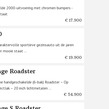
ilde 2000-uitvoering met chromen bumpers -
staat
€ 17.900
0
araktervolle sportieve gezinsauto uit de jaren
r mooie staat ...
€ 19.900
age Roadster
me handgeschakelde (6-bak) Roadster – Op
ectlak – 20 inch lichtmetalen ...
€ 54.900
ge S Roadster