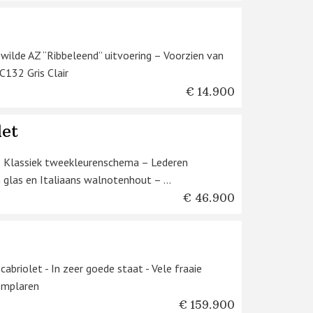
wilde AZ “Ribbeleend” uitvoering – Voorzien van
C132 Gris Clair
€ 14.900
let
 Klassiek tweekleurenschema – Lederen
 glas en Italiaans walnotenhout – ...
€ 46.900
riolet - In zeer goede staat - Vele fraaie
emplaren
€ 159.900