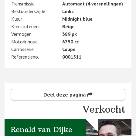
Transmissie
Automaat (4 versnellingen)
Bestuurderszijde
Links
Kleur
Midnight blue
Kleur interieur
Beige
Vermogen
389 pk
Motorinhoud
6750 cc
Carrosserie
Coupé
Referentieno.
0001511
Deel deze pagina
Verkocht
Renald van Dijke