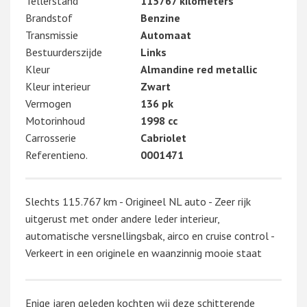
Tellerstand
115767 kilometers
Brandstof
Benzine
Transmissie
Automaat
Bestuurderszijde
Links
Kleur
Almandine red metallic
Kleur interieur
Zwart
Vermogen
136 pk
Motorinhoud
1998 cc
Carrosserie
Cabriolet
Referentieno.
0001471
Slechts 115.767 km - Origineel NL auto - Zeer rijk
uitgerust met onder andere leder interieur,
automatische versnellingsbak, airco en cruise control -
Verkeert in een originele en waanzinnig mooie staat
Enige jaren geleden kochten wij deze schitterende