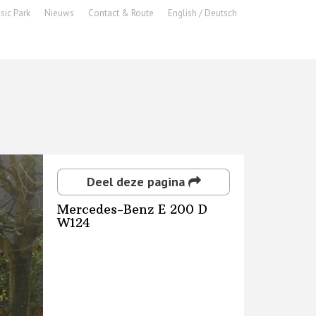
sic Park
Nieuws
Contact & Route
English / Deutsch
Deel deze pagina
Mercedes-Benz E 200 D
W124