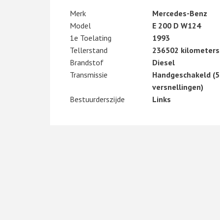
Merk
Mercedes-Benz
Model
E 200 D W124
1e Toelating
1993
Tellerstand
236502 kilometers
Brandstof
Diesel
Transmissie
Handgeschakeld (5
versnellingen)
Bestuurderszijde
Links